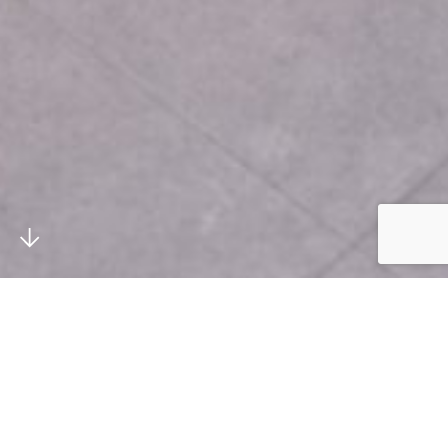
UITBOUW
Meer ruimte en comfort in uw
woning