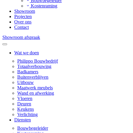
Bouwbegeleider
Kostenraming
Showroom
Projecten
Over ons
Contact
Showroom afspraak
Wat we doen
Philippo Bouwbedrijf
Totaalverbouwing
Badkamers
Buitenverblijven
Uitbouw
Maatwerk meubels
Wand en afwerking
Vloeren
Deuren
Keukens
Verlichting
Diensten
Bouwbegeleider