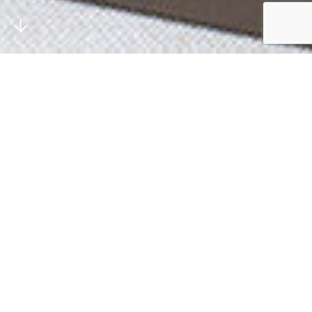
AANNEMER HILLEGOM
Welkom bij Philippo
Maak kennis met Philippo Exclusive Living, uw
betrouwbare partner voor bouw- en
renovatieprojecten in Hillegom en omgeving.
Hoewel Philippo ooit begon als specialist in
badkamerinstallaties, zijn we uitgegroeid tot een
volwaardig aannemersbedrijf in Hillegom. We
hebben ons gespecialiseerd in complete
verbouwingen en renovaties, waarbij we
gebruikmaken van luxe materialen en hoogwaardig